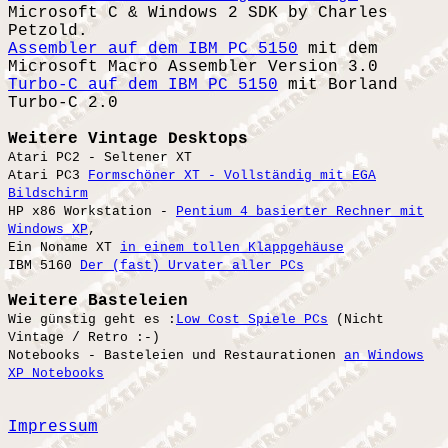
Microsoft C & Windows 2 SDK by Charles
Petzold.
Assembler auf dem IBM PC 5150
mit dem
Microsoft Macro Assembler Version 3.0
Turbo-C auf dem IBM PC 5150
mit Borland
Turbo-C 2.0
Weitere Vintage Desktops
Atari PC2 - Seltener XT
Atari PC3
Formschöner XT - Vollständig mit EGA
Bildschirm
HP x86 Workstation -
Pentium 4 basierter Rechner mit
Windows XP
,
Ein Noname XT
in einem tollen Klappgehäuse
IBM 5160
Der (fast) Urvater aller PCs
Weitere Basteleien
Wie günstig geht es :
Low Cost Spiele PCs
(Nicht
Vintage / Retro :-)
Notebooks - Basteleien und Restaurationen
an Windows
XP Notebooks
Impressum