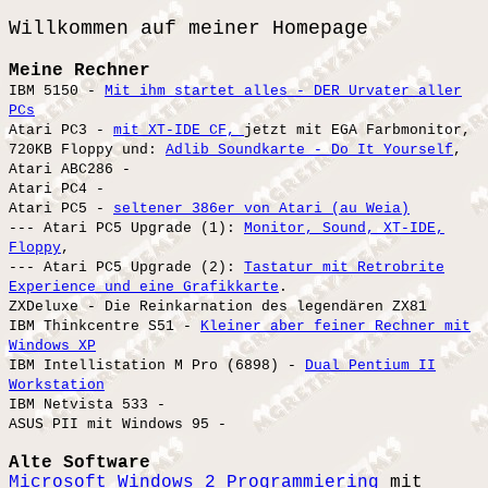
Willkommen auf meiner Homepage
Meine Rechner
IBM 5150 -
Mit ihm startet alles - DER Urvater aller
PCs
Atari PC3 -
mit XT-IDE CF,
jetzt mit EGA Farbmonitor,
720KB Floppy und:
Adlib Soundkarte - Do It Yourself
,
Atari ABC286 -
Atari PC4 -
Atari PC5 -
seltener 386er von Atari (au Weia)
--- Atari PC5 Upgrade (1):
Monitor, Sound, XT-IDE,
Floppy
,
--- Atari PC5 Upgrade (2):
Tastatur mit Retrobrite
Experience und eine Grafikkarte
.
ZXDeluxe - Die Reinkarnation des legendären ZX81
IBM Thinkcentre S51 -
Kleiner aber feiner Rechner mit
Windows XP
IBM Intellistation M Pro (6898) -
Dual Pentium II
Workstation
IBM Netvista 533 -
ASUS PII mit Windows 95 -
Alte Software
Microsoft Windows 2 Programmiering
mit